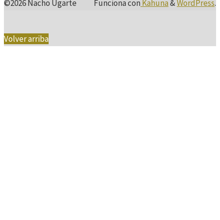
©2026 Nacho Ugarte
Funciona con
Kahuna
&
WordPress
.
Volver arriba